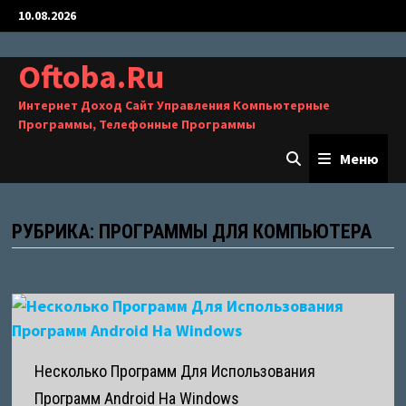
Перейти
10.08.2026
К
Содержимому
Oftoba.ru
Интернет Доход Сайт Управления Компьютерные
Программы, Телефонные Программы
Меню
РУБРИКА:
ПРОГРАММЫ ДЛЯ КОМПЬЮТЕРА
Несколько Программ Для Использования
Программ Android На Windows